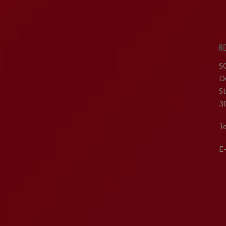
K
S
D
S
3
T
E-