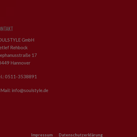
ONTAKT
OULSTYLE GmbH
etlef Rehbock
tephanusstraße 17
0449 Hannover
el.: 0511-3538891
Mail: info@soulstyle.de
Impressum
Datenschutzerklärung