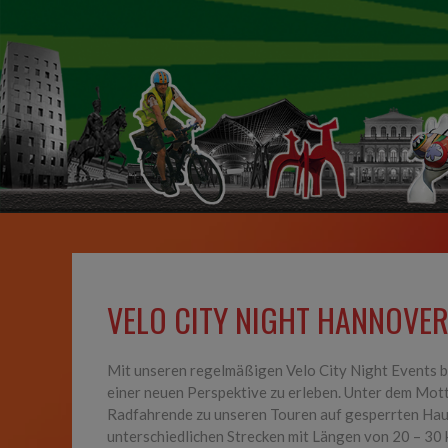
VELO CITY NIGHT HANNOVE
Mit unseren regelmäßigen Velo City Night Events bi
einer neuen Perspektive zu erleben. Unter dem Motto
Radfahrende zu unseren Touren auf gesperrten Haup
unterschiedlichen Strecken mit Längen von 20 – 30 